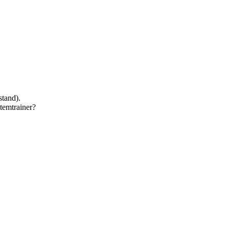
stand).
temtrainer?