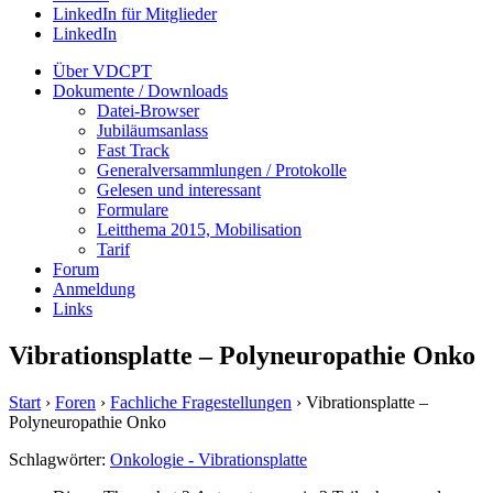
LinkedIn für Mitglieder
LinkedIn
Über VDCPT
Dokumente / Downloads
Datei-Browser
Jubiläumsanlass
Fast Track
Generalversammlungen / Protokolle
Gelesen und interessant
Formulare
Leitthema 2015, Mobilisation
Tarif
Forum
Anmeldung
Links
Vibrationsplatte – Polyneuropathie Onko
Start
›
Foren
›
Fachliche Fragestellungen
›
Vibrationsplatte –
Polyneuropathie Onko
Schlagwörter:
Onkologie - Vibrationsplatte