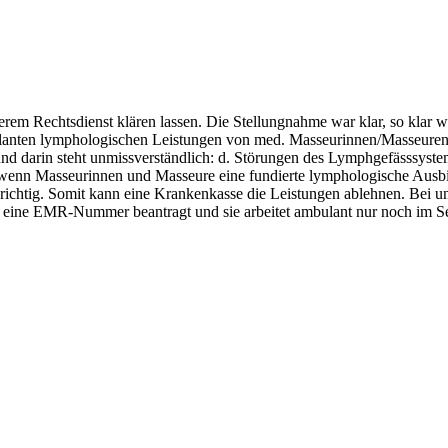
rem Rechtsdienst klären lassen. Die Stellungnahme war klar, so klar wi
ulanten lymphologischen Leistungen von med. Masseurinnen/Masseuren 
und darin steht unmissverständlich: d. Störungen des Lymphgefässsyst
wenn Masseurinnen und Masseure eine fundierte lymphologische Ausbildu
richtig. Somit kann eine Krankenkasse die Leistungen ablehnen. Bei un
ie eine EMR-Nummer beantragt und sie arbeitet ambulant nur noch im Se